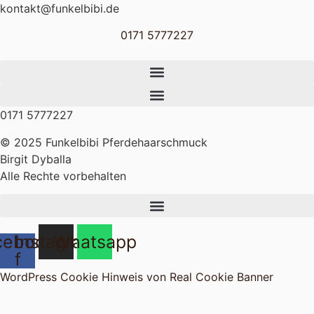
Zum
kontakt@funkelbibi.de
Inhalt
0171 5777227
springen
0171 5777227
© 2025 Funkelbibi Pferdehaarschmuck
Birgit Dyballa
Alle Rechte vorbehalten
cebook-
Instagram
Whatsapp
f
WordPress Cookie Hinweis von Real Cookie Banner