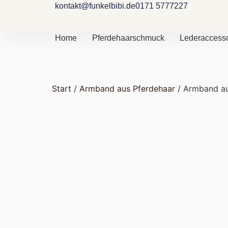
kontakt@funkelbibi.de
0171 5777227
Home
Pferdehaarschmuck
Lederaccesso
Start
/
Armband aus Pferdehaar
/ Armband au