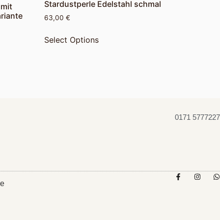
Stardustperle Edelstahl schmal
 mit
riante
63,00
€
Select Options
0171 5777227
ie