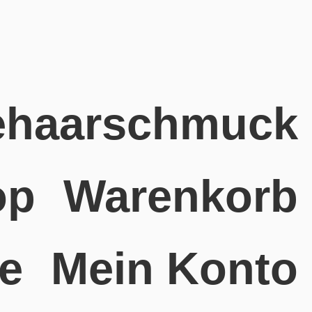
ehaarschmuck
op
Warenkorb
ie
Mein Konto