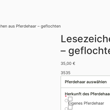
hen aus Pferdehaar – geflochten
Lesezeich
– geflocht
35,00
€
35
35
Pferdehaar auswählen
Herkunft des Pferdehaa
*
Eigenes Pferdehaar