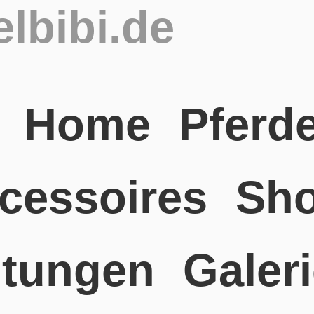
lbibi.de
Home
Pferd
cessoires
Sh
ltungen
Galer