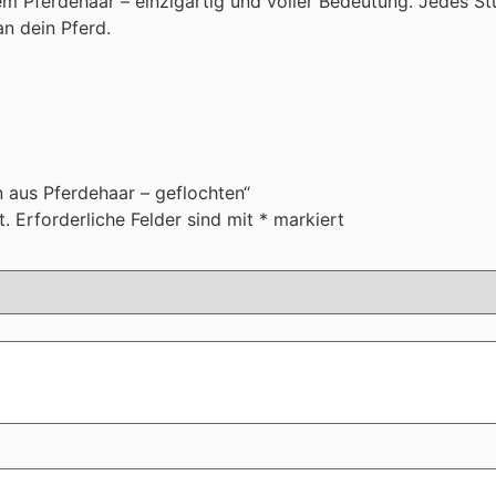
 Pferdehaar – einzigartig und voller Bedeutung. Jedes Stü
n dein Pferd.
n aus Pferdehaar – geflochten“
t.
Erforderliche Felder sind mit
*
markiert